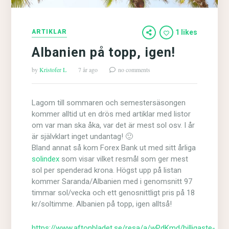
ARTIKLAR
1 likes
Albanien på topp, igen!
by
Kristofer L
7 år ago
no comments
Lagom till sommaren och semestersäsongen
kommer alltid ut en drös med artiklar med listor
om var man ska åka, var det är mest sol osv. I år
är självklart inget undantag! 🙂
Bland annat så kom Forex Bank ut med sitt årliga
solindex
som visar vilket resmål som ger mest
sol per spenderad krona. Högst upp på listan
kommer Saranda/Albanien med i genomsnitt 97
timmar sol/vecka och ett genosnittligt pris på 18
kr/soltimme. Albanien på topp, igen alltså!
https://www.aftonbladet.se/resa/a/wPdKmd/billigaste-