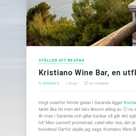
STÄLLEN ATT BESÖKA
Kristiano Wine Bar, en utf
by
Kristofer L
1 år ago
no comments
Högt ovanför femte gatan i Saranda ligger
Kristi
tänkt åka hit men det blev liksom aldrig av 🙂 nu 
Är man i Saranda och gillar backar så går det sj
hit! Men oavsett promenad, cykel eller taxi, det är
besvikna! Därför skulle jag säga: Kristiano Wine B