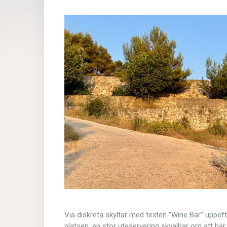
Via diskreta skyltar med texten ”Wine Bar” uppeft
platsen. en stor uteservering skvallrar om att här