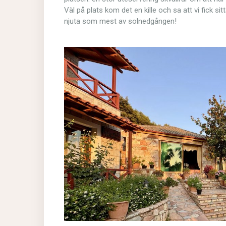
Väl på plats kom det en kille och sa att vi fick si
njuta som mest av solnedgången!